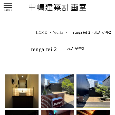
toggle navigation
HOME
＞
Works
＞ renga tei 2 - れんが亭2
renga tei 2
- れんが亭2