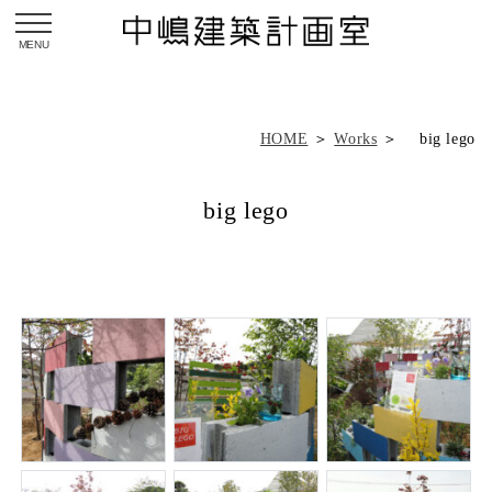
toggle navigation
HOME
＞
Works
＞ big lego
big lego