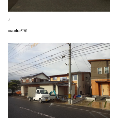
」
matobaの家