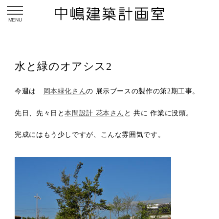
toggle navigation
水と緑のオアシス2
今週は
岡本緑化さん
の 展示ブースの製作の第2期工事。
先日、先々日と
本間設計 花本さん
と 共に 作業に没頭。
完成にはもう少しですが、こんな雰囲気です。