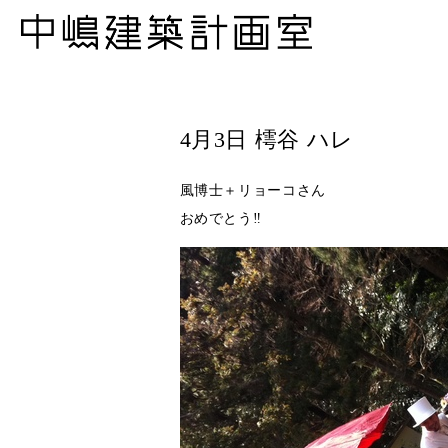
4月3日 樗谷 ハレ
風博士＋リョーコさん
おめでとう‼